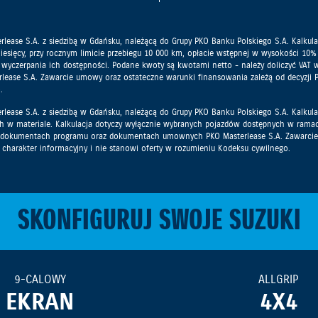
ease S.A. z siedzibą w Gdańsku, należącą do Grupy PKO Banku Polskiego S.A. Kalkulac
iesięcy, przy rocznym limicie przebiegu 10 000 km, opłacie wstępnej w wysokości 10%
czerpania ich dostępności. Podane kwoty są kwotami netto - należy doliczyć VAT we
S.A. Zawarcie umowy oraz ostateczne warunki finansowania zależą od decyzji PKO Ma
.
ase S.A. z siedzibą w Gdańsku, należącą do Grupy PKO Banku Polskiego S.A. Kalkulac
h w materiale. Kalkulacja dotyczy wyłącznie wybranych pojazdów dostępnych w rama
 w dokumentach programu oraz dokumentach umownych PKO Masterlease S.A. Zawarcie 
ma charakter informacyjny i nie stanowi oferty w rozumieniu Kodeksu cywilnego.
SKONFIGURUJ SWOJE SUZUKI
9-CALOWY
ALLGRIP
EKRAN
4X4