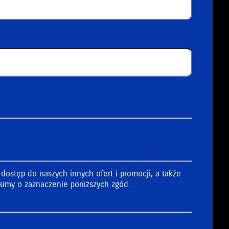
obowych
ostęp do naszych innych ofert i promocji, a także
osimy o zaznaczenie poniższych zgód.
y ul. Połczyńskiej 10 (tel. 22 329 41 00) 01-378 Warszawa,
ł Gospodarczy KRS, pod numerem KRS 44662, NIP