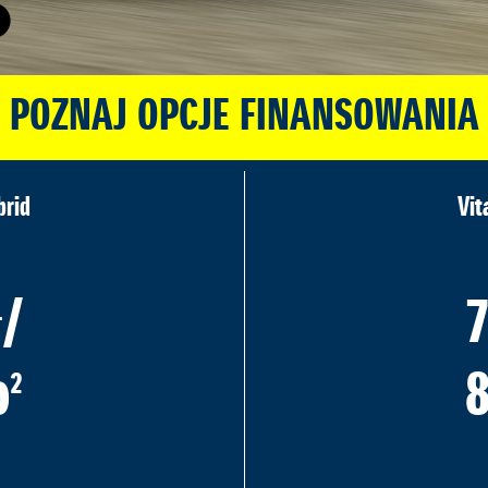
POZNAJ OPCJE FINANSOWANIA
brid
Vit
/
7
1
o
8
2