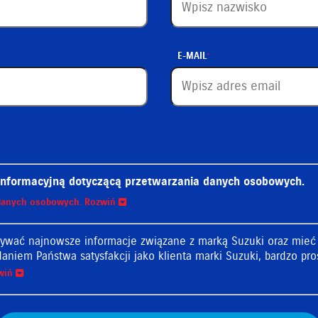
E-MAIL
 informacyjną dotyczącą przetwarzania danych osobowych.
a danych osobowych.
Rozwiń
Klauzula informacyjna dotycząca przetwarzania danych os
mywać najnowsze informacje związane z marką Suzuki oraz mieć d
daniem Państwa satysfakcji jako klienta marki Suzuki, bardzo pr
osobowych jest Suzuki Motor Poland Sp. z o.o. z siedzibą w Warszawie prz
wiń
dzonego przez Sąd Rejonowy dla m.st. Warszawy w Warszawie, XII Wydzia
(„SMP”).
osobowych w celach: