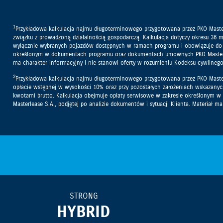
1
Przykładowa kalkulacja najmu długoterminowego przygotowana przez PKO Masterl
związku z prowadzoną działalnością gospodarczą. Kalkulacja dotyczy okresu 36 m
wyłącznie wybranych pojazdów dostępnych w ramach programu i obowiązuje do wy
określonym w dokumentach programu oraz dokumentach umownych PKO Masterlease 
ma charakter informacyjny i nie stanowi oferty w rozumieniu Kodeksu cywilnego
2
Przykładowa kalkulacja najmu długoterminowego przygotowana przez PKO Masterle
opłacie wstępnej w wysokości 10% oraz przy pozostałych założeniach wskazanyc
kwotami brutto. Kalkulacja obejmuje opłaty serwisowe w zakresie określonym
Masterlease S.A., podjętej po analizie dokumentów i sytuacji Klienta. Materiał 
STRONG
HYBRID