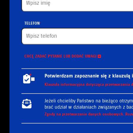
TELEFON
CHCĘ ZADAĆ PYTANIE LUB DODAĆ UWAGI
Potwierdzam zapoznanie się z klauzulą
Klauzula informacyjna dotycząca przetwarzani
Jeżeli chcieliby Państwo na bieżąco otrzy
brać udział w działaniach związanych z ba
Administratorem podanych przez Państwa danych 
Zgody na przetwarzanie danych osobowych.
Roz
wpisana do rejestru przedsiębiorców KRS prowa
5240307031, kapitał zakładowy 21 000 000 zł 
Wyrażam zgodę na przetwarzanie moich danych 